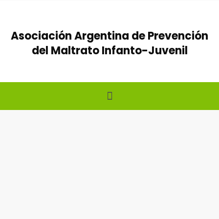
Ir
al
Asociación Argentina de Prevención
contenido
del Maltrato Infanto-Juvenil
Menú