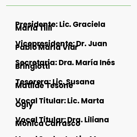
Presidente: Lic. Graciela
María Tilli
Vicepresidente: Dr. Juan
Pablo María Viar
Secretaria: Dra. María Inés
Bringiotti
Tesorera: Lic. Susana
Matilde Tesone
Vocal Titular: Lic. Marta
Ogly
Vocal Titular: Dra. Liliana
Mónica Carrasco