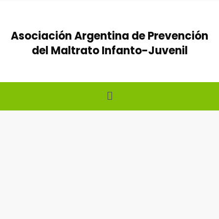
Ir
al
Asociación Argentina de Prevención
contenido
del Maltrato Infanto-Juvenil
Menú